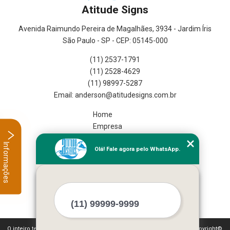
Atitude Signs
Avenida Raimundo Pereira de Magalhães, 3934 - Jardim Íris
São Paulo - SP - CEP: 05145-000
(11) 2537-1791
(11) 2528-4629
(11) 98997-5287
Home
Empresa
Missão
Informações
Olá! Fale agora pelo WhatsApp.
Serviços
Contato
Mapa do site
Mais Serviços
O inteiro teor deste site está sujeito à proteção de direitos autorais. Copyright©