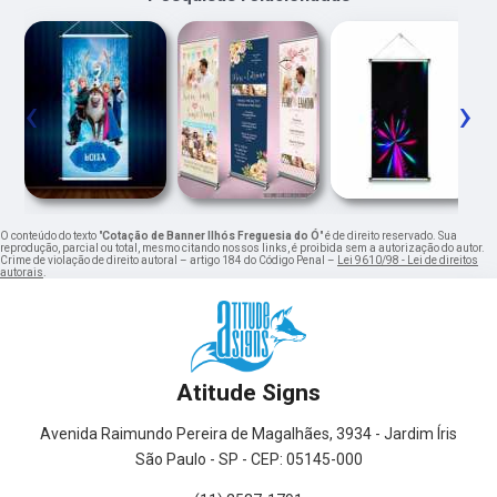
‹
›
O conteúdo do texto "
Cotação de Banner Ilhós Freguesia do Ó
" é de direito reservado. Sua
reprodução, parcial ou total, mesmo citando nossos links, é proibida sem a autorização do autor.
Crime de violação de direito autoral – artigo 184 do Código Penal –
Lei 9610/98 - Lei de direitos
autorais
.
Atitude Signs
Avenida Raimundo Pereira de Magalhães, 3934 - Jardim Íris
São Paulo - SP - CEP: 05145-000