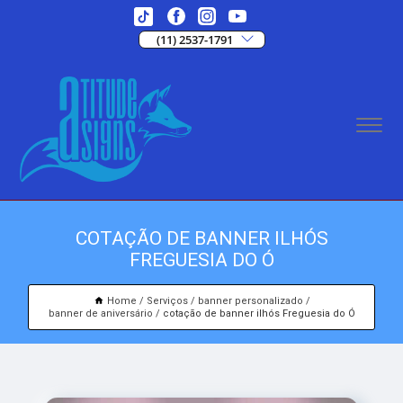
(11) 2537-1791
COTAÇÃO DE BANNER ILHÓS
FREGUESIA DO Ó
Home
Serviços
banner personalizado
banner de aniversário
cotação de banner ilhós Freguesia do Ó