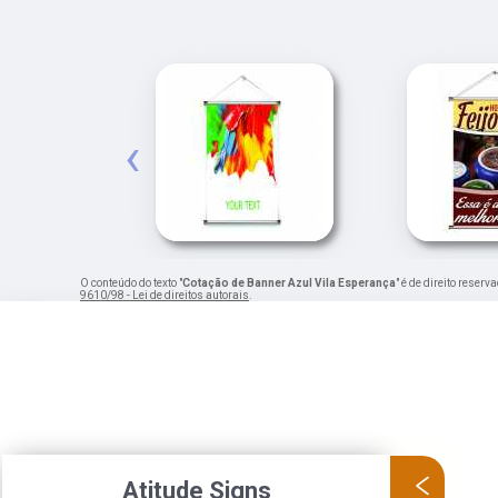
‹
O conteúdo do texto "
Cotação de Banner Azul Vila Esperança
" é de direito reser
9610/98 - Lei de direitos autorais
.
Atitude Signs