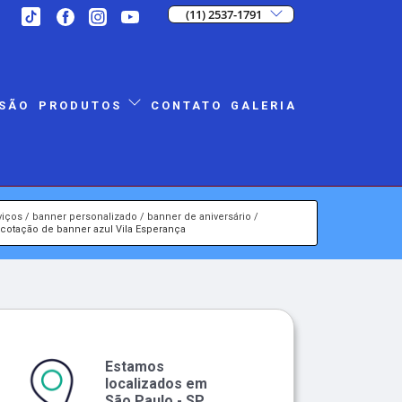
(11) 2537-1791
SÃO
CONTATO
GALERIA
PRODUTOS
viços
banner personalizado
banner de aniversário
cotação de banner azul Vila Esperança
Estamos
localizados em
São Paulo - SP