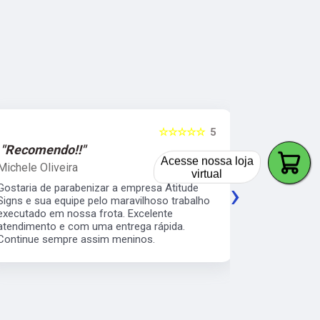
☆☆☆☆☆
5
"Recomendo!!"
"Recomen
Acesse nossa loja
Michele Oliveira
Keith Naka
virtual
›
Gostaria de parabenizar a empresa Atitude
Excelente a
Signs e sua equipe pelo maravilhoso trabalho
prático e s
executado em nossa frota. Excelente
envelopamen
atendimento e com uma entrega rápida.
da minha b
Continue sempre assim meninos.
os serviço 
veículos da