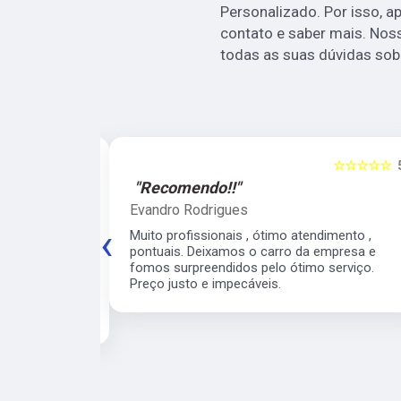
Personalizado. Por isso, a
contato e saber mais. Nos
todas as suas dúvidas sobr
☆☆☆☆☆
5
☆☆☆☆☆
"Recomendo!!"
Evandro Rodrigues
‹
 ágil, super
Muito profissionais , ótimo atendimento ,
meiro
pontuais. Deixamos o carro da empresa e
 para o veículo
fomos surpreendidos pelo ótimo serviço.
contarei com
Preço justo e impecáveis.
e para os