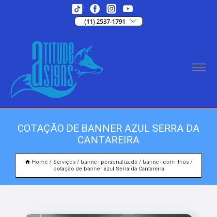
(11) 2537-1791
COTAÇÃO DE BANNER AZUL SERRA DA
CANTAREIRA
Home
Serviços
banner personalizado
banner com ilhós
cotação de banner azul Serra da Cantareira