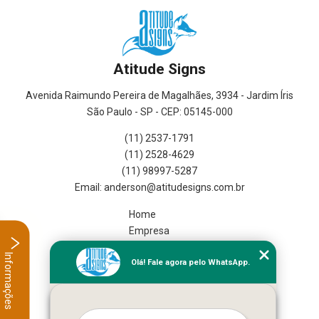
Atitude Signs
Avenida Raimundo Pereira de Magalhães, 3934 - Jardim Íris
São Paulo - SP - CEP: 05145-000
(11) 2537-1791
(11) 2528-4629
(11) 98997-5287
Home
Empresa
Missão
Informações
Olá! Fale agora pelo WhatsApp.
Serviços
Contato
Mapa do site
Mais Serviços