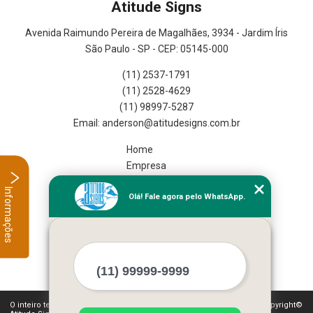
Atitude Signs
Avenida Raimundo Pereira de Magalhães, 3934 - Jardim Íris
São Paulo - SP - CEP: 05145-000
(11) 2537-1791
(11) 2528-4629
(11) 98997-5287
Home
Empresa
Missão
Informações
Olá! Fale agora pelo WhatsApp.
Serviços
Contato
Mapa do site
Mais Serviços
O inteiro teor deste site está sujeito à proteção de direitos autorais. Copyright©