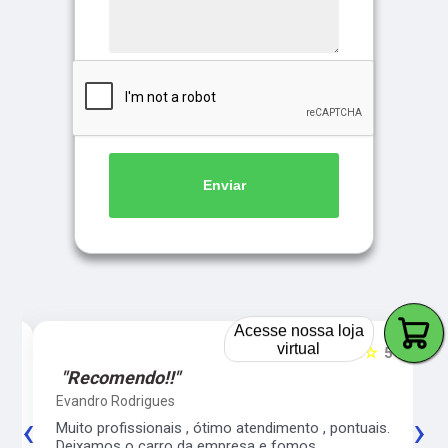
Enviar
Acesse nossa loja
virtual
5
☆☆☆☆☆
5
"Recomendo!!"
Evandro Rodrigues
‹
›
co
Muito profissionais , ótimo atendimento , pontuais.
l
Deixamos o carro da empresa e fomos