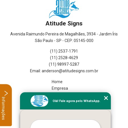
Atitude Signs
Avenida Raimundo Pereira de Magalhães, 3934 - Jardim Íris
São Paulo - SP - CEP: 05145-000
(11) 2537-1791
(11) 2528-4629
(11) 98997-5287
Home
Empresa
Missão
Informações
Olá! Fale agora pelo WhatsApp.
Serviços
Contato
Mapa do site
Mais Serviços