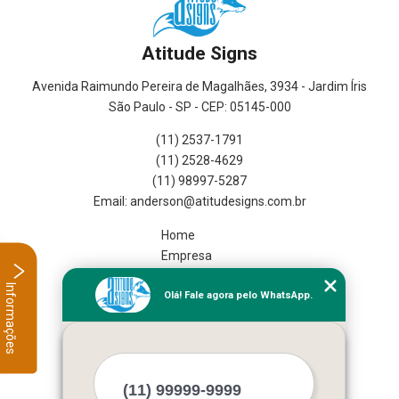
Atitude Signs
Avenida Raimundo Pereira de Magalhães, 3934 - Jardim Íris
São Paulo - SP - CEP: 05145-000
(11) 2537-1791
(11) 2528-4629
(11) 98997-5287
Home
Empresa
Missão
Informações
Olá! Fale agora pelo WhatsApp.
Serviços
Contato
Mapa do site
Mais Serviços