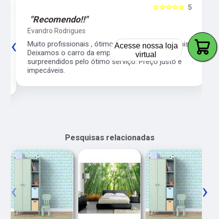
5
☆☆☆☆☆
5
"Recomendo!!"
Evandro Rodrigues
‹
›
Acesse nossa loja
co
Muito profissionais , ótimo atendimento , pontuais.
virtual
l
Deixamos o carro da empresa e fomos
surpreendidos pelo ótimo serviço. Preço justo e
impecáveis.
Pesquisas relacionadas
‹
›