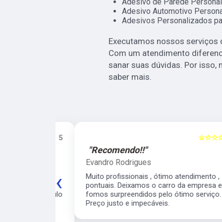
Adesivo de Parede Personal
Adesivo Automotivo Persona
Adesivos Personalizados pa
Executamos nossos serviços d
Com um atendimento diferenci
sanar suas dúvidas. Por isso, 
saber mais.
☆☆☆☆☆
5
☆☆☆☆☆
"Recomendo!!"
Evandro Rodrigues
‹
 ágil, super
Muito profissionais , ótimo atendimento ,
meiro
pontuais. Deixamos o carro da empresa e
 para o veículo
fomos surpreendidos pelo ótimo serviço.
contarei com
Preço justo e impecáveis.
e para os