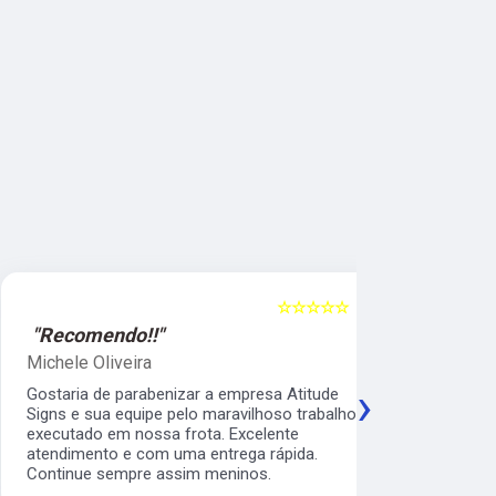
☆☆☆☆☆
5
"Recomendo!!"
"Recomen
Michele Oliveira
Keith Naka
›
Gostaria de parabenizar a empresa Atitude
Excelente a
Signs e sua equipe pelo maravilhoso trabalho
prático e s
executado em nossa frota. Excelente
envelopamen
atendimento e com uma entrega rápida.
da minha b
Continue sempre assim meninos.
os serviço 
veículos da