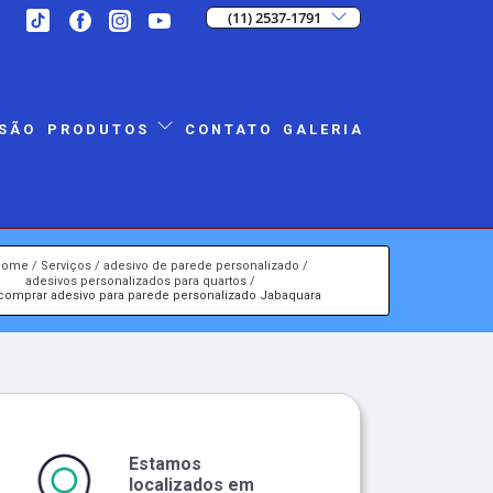
(11) 2537-1791
SÃO
CONTATO
GALERIA
PRODUTOS
Home
Serviços
adesivo de parede personalizado
adesivos personalizados para quartos
comprar adesivo para parede personalizado Jabaquara
Estamos
localizados em