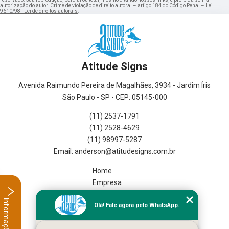
autorização do autor. Crime de violação de direito autoral – artigo 184 do Código Penal –
Lei
9610/98 - Lei de direitos autorais
.
Atitude Signs
Avenida Raimundo Pereira de Magalhães, 3934 - Jardim Íris
São Paulo - SP - CEP: 05145-000
(11) 2537-1791
(11) 2528-4629
(11) 98997-5287
Home
Empresa
Missão
Informações
Olá! Fale agora pelo WhatsApp.
Serviços
Contato