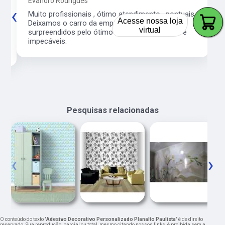
Evandro Rodrigues
‹
›
co
Muito profissionais , ótimo atendimento , pontuais.
Acesse nossa loja
l
Deixamos o carro da empresa e fomos
virtual
surpreendidos pelo ótimo serviço. Preço justo e
impecáveis.
Pesquisas relacionadas
‹
›
O conteúdo do texto "
Adesivo Decorativo Personalizado Planalto Paulista
" é de direito
reservado. Sua reprodução, parcial ou total, mesmo citando nossos links, é proibida sem a