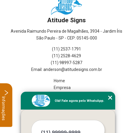
Atitude Signs
Avenida Raimundo Pereira de Magalhães, 3934 - Jardim Íris
São Paulo - SP - CEP: 05145-000
(11) 2537-1791
(11) 2528-4629
(11) 98997-5287
Home
Empresa
Missão
Informações
Olá! Fale agora pelo WhatsApp.
Serviços
Contato
Mapa do site
Mais Serviços