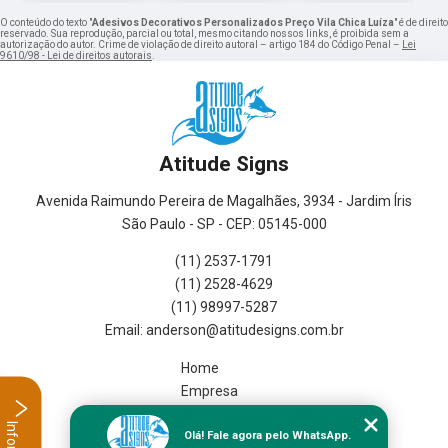
O conteúdo do texto "
Adesivos Decorativos Personalizados Preço Vila Chica Luíza
" é de direito
reservado. Sua reprodução, parcial ou total, mesmo citando nossos links, é proibida sem a
autorização do autor. Crime de violação de direito autoral – artigo 184 do Código Penal –
Lei
9610/98 - Lei de direitos autorais
.
Atitude Signs
Avenida Raimundo Pereira de Magalhães, 3934 - Jardim Íris
São Paulo - SP - CEP: 05145-000
(11) 2537-1791
(11) 2528-4629
(11) 98997-5287
Home
Empresa
Missão
Olá! Fale agora pelo WhatsApp.
Serviços