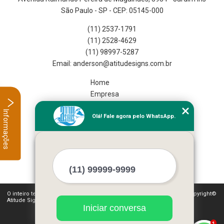
São Paulo - SP - CEP: 05145-000
(11) 2537-1791
(11) 2528-4629
(11) 98997-5287
Home
Empresa
Missão
Informações
Olá! Fale agora pelo WhatsApp.
Serviços
Contato
Mapa do site
Mais Serviços
O inteiro teor deste site está sujeito à proteção de direitos autorais. Copyright©
Atitude Signs (Lei 9610 de 19/02/1998)
Iniciar conversa