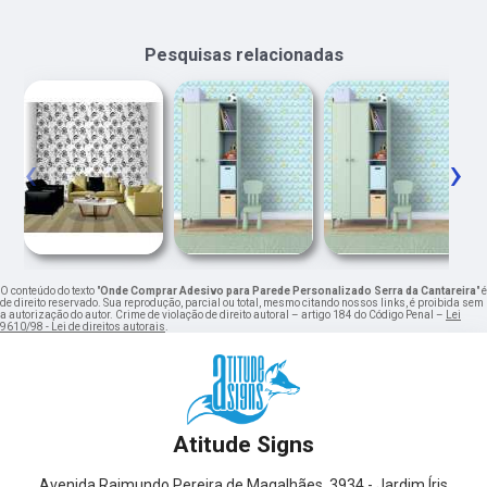
Pesquisas relacionadas
‹
›
O conteúdo do texto "
Onde Comprar Adesivo para Parede Personalizado Serra da Cantareira
" é
de direito reservado. Sua reprodução, parcial ou total, mesmo citando nossos links, é proibida sem
a autorização do autor. Crime de violação de direito autoral – artigo 184 do Código Penal –
Lei
9610/98 - Lei de direitos autorais
.
Atitude Signs
Avenida Raimundo Pereira de Magalhães, 3934 - Jardim Íris