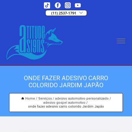
(11) 2537-1791
ONDE FAZER ADESIVO CARRO
COLORIDO JARDIM JAPÃO
Home
Serviços
adesivo automotivo personalizado
adesivo gospel automotivo
onde fazer adesivo carro colorido Jardim Japão