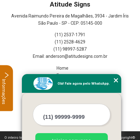
Atitude Signs
Avenida Raimundo Pereira de Magalhães, 3934 - Jardim Íris
São Paulo - SP - CEP: 05145-000
(11) 2537-1791
(11) 2528-4629
(11) 98997-5287
Home
Empresa
Informações
Missão
Olá! Fale agora pelo WhatsApp.
Serviços
Contato
Mapa do site
Mais Serviços
O inteiro teor deste site está sujeito à proteção de direitos autorais. Copyright©