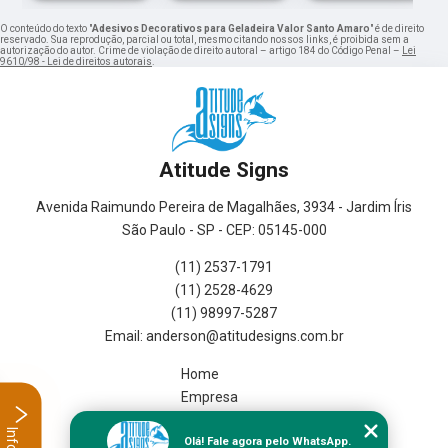
O conteúdo do texto "
Adesivos Decorativos para Geladeira Valor Santo Amaro
" é de direito
reservado. Sua reprodução, parcial ou total, mesmo citando nossos links, é proibida sem a
autorização do autor. Crime de violação de direito autoral – artigo 184 do Código Penal –
Lei
9610/98 - Lei de direitos autorais
.
Atitude Signs
Avenida Raimundo Pereira de Magalhães, 3934 - Jardim Íris
São Paulo - SP - CEP: 05145-000
(11) 2537-1791
(11) 2528-4629
(11) 98997-5287
Home
Empresa
Missão
Olá! Fale agora pelo WhatsApp.
Serviços