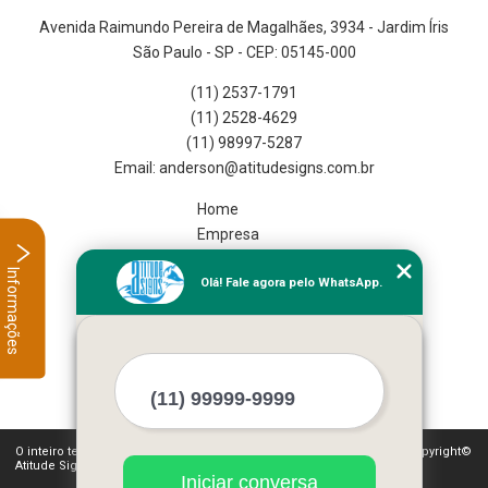
Avenida Raimundo Pereira de Magalhães, 3934 - Jardim Íris
São Paulo - SP - CEP: 05145-000
(11) 2537-1791
(11) 2528-4629
(11) 98997-5287
Home
Empresa
Missão
Informações
Olá! Fale agora pelo WhatsApp.
Serviços
Contato
Mapa do site
Mais Serviços
O inteiro teor deste site está sujeito à proteção de direitos autorais. Copyright©
Atitude Signs (Lei 9610 de 19/02/1998)
Iniciar conversa