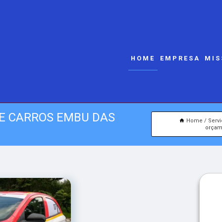
HOME
EMPRESA
MIS
E CARROS EMBU DAS
Home
Serv
orçam