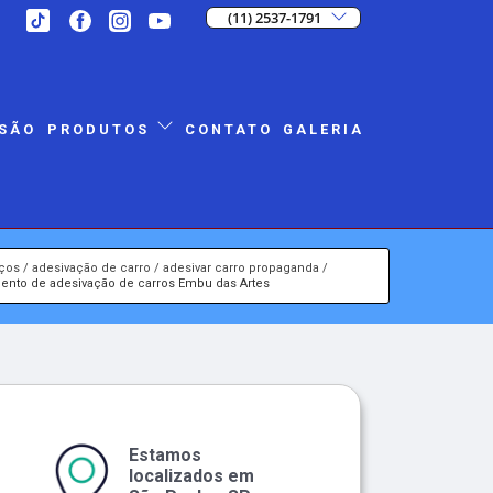
(11) 2537-1791
SÃO
CONTATO
GALERIA
PRODUTOS
iços
adesivação de carro
adesivar carro propaganda
ento de adesivação de carros Embu das Artes
Estamos
localizados em