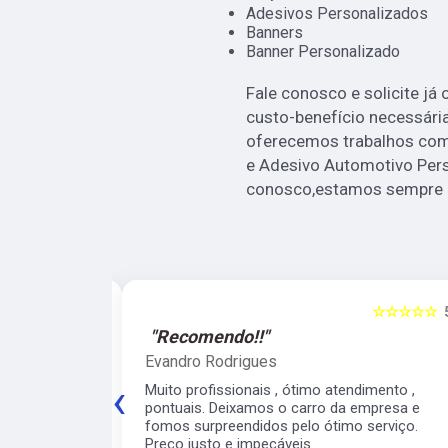
Adesivos Personalizados
Banners
Banner Personalizado
Fale conosco e solicite já
custo-benefício necessári
oferecemos trabalhos com
e Adesivo Automotivo Pers
conosco,estamos sempre a 
☆☆☆☆☆
5
☆☆☆☆☆
"Recomendo!!"
Evandro Rodrigues
‹
 ágil, super
Muito profissionais , ótimo atendimento ,
meiro
pontuais. Deixamos o carro da empresa e
 para o veículo
fomos surpreendidos pelo ótimo serviço.
contarei com
Preço justo e impecáveis.