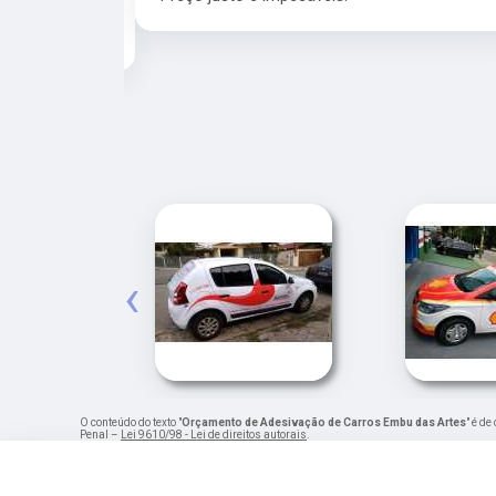
e para os
‹
O conteúdo do texto "
Orçamento de Adesivação de Carros Embu das Artes
" é de
Penal –
Lei 9610/98 - Lei de direitos autorais
.