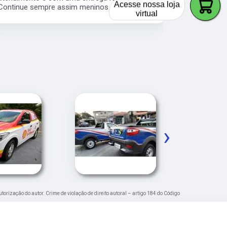
Acesse nossa loja
Continue sempre assim meninos.
os serviço 
virtual
veículos da
›
utorização do autor. Crime de violação de direito autoral – artigo 184 do Código