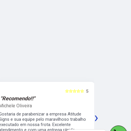
☆☆☆☆☆
5
"Recomendo!!"
"Recomen
Michele Oliveira
Keith Naka
›
Gostaria de parabenizar a empresa Atitude
Excelente a
Signs e sua equipe pelo maravilhoso trabalho
prático e s
executado em nossa frota. Excelente
envelopamen
atendimento e com uma entrega rápida.
da minha b