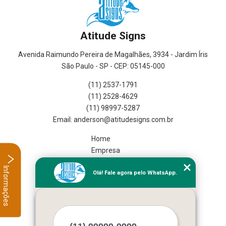
Atitude Signs
Avenida Raimundo Pereira de Magalhães, 3934 - Jardim Íris
São Paulo - SP - CEP: 05145-000
(11) 2537-1791
(11) 2528-4629
(11) 98997-5287
Home
Empresa
Missão
Informações
Olá! Fale agora pelo WhatsApp.
Serviços
Contato
Mapa do site
Mais Serviços