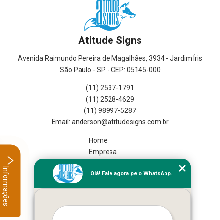
Atitude Signs
Avenida Raimundo Pereira de Magalhães, 3934 - Jardim Íris
São Paulo - SP - CEP: 05145-000
(11) 2537-1791
(11) 2528-4629
(11) 98997-5287
Home
Empresa
Missão
Informações
Olá! Fale agora pelo WhatsApp.
Serviços
Contato
Mapa do site
Mais Serviços