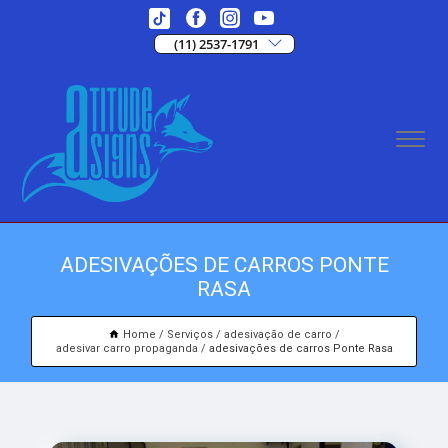
(11) 2537-1791
ADESIVAÇÕES DE CARROS PONTE
RASA
Home
Serviços
adesivação de carro
adesivar carro propaganda
adesivações de carros Ponte Rasa