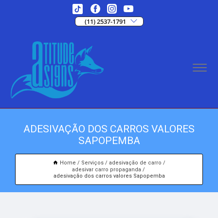
(11) 2537-1791
ADESIVAÇÃO DOS CARROS VALORES
SAPOPEMBA
Home
Serviços
adesivação de carro
adesivar carro propaganda
adesivação dos carros valores Sapopemba