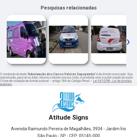
Pesquisas relacionadas
‹
›
O conteúdo do texto "
Adesivação dos Carros Valores Sapopemba
" é de direito reservado. Sua
reprodução, parcial ou total, mesmo citando nossos links, é proibida sem a autorização do autor.
Crime de violação de direito autoral – artigo 184 do Código Penal –
Lei 9610/98 - Lei de direitos
autorais
.
Atitude Signs
Avenida Raimundo Pereira de Magalhães, 3934 - Jardim Íris
São Paulo - SP - CEP: 05145-000