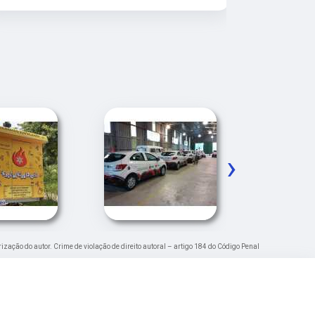
veículos da
›
rização do autor. Crime de violação de direito autoral – artigo 184 do Código Penal