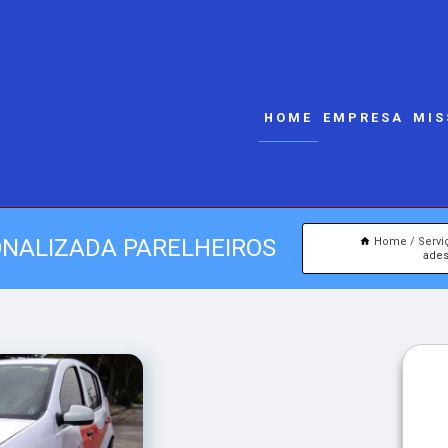
HOME
EMPRESA
MIS
ONALIZADA PARELHEIROS
Home
Servi
ades