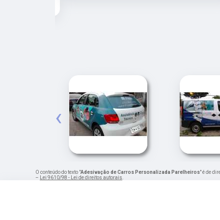
‹
O conteúdo do texto "
Adesivação de Carros Personalizada Parelheiros
" é de di
–
Lei 9610/98 - Lei de direitos autorais
.