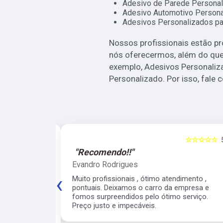
Adesivo de Parede Personal
Adesivo Automotivo Persona
Adesivos Personalizados pa
Nossos profissionais estão p
nós oferecermos, além do que 
exemplo, Adesivos Personaliz
Personalizado. Por isso, fale 
☆☆☆☆☆
5
☆☆☆☆☆
"Recomendo!!"
Evandro Rodrigues
‹
 ágil, super
Muito profissionais , ótimo atendimento ,
meiro
pontuais. Deixamos o carro da empresa e
 para o veículo
fomos surpreendidos pelo ótimo serviço.
contarei com
Preço justo e impecáveis.
e para os