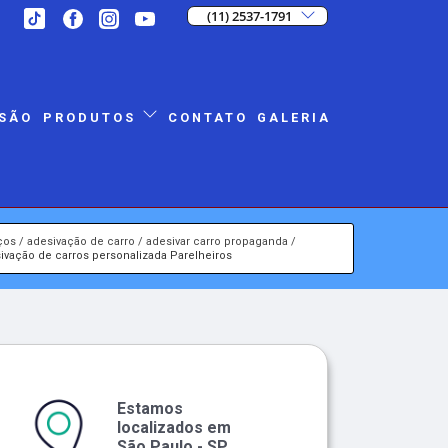
(11) 2537-1791
SÃO
CONTATO
GALERIA
PRODUTOS
ços
adesivação de carro
adesivar carro propaganda
ivação de carros personalizada Parelheiros
Estamos
localizados em
São Paulo - SP