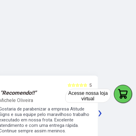
☆☆☆☆☆
5
"Recomendo!!"
"Recomen
Acesse nossa loja
virtual
Michele Oliveira
Keith Naka
›
Gostaria de parabenizar a empresa Atitude
Excelente a
Signs e sua equipe pelo maravilhoso trabalho
prático e s
executado em nossa frota. Excelente
envelopamen
atendimento e com uma entrega rápida.
da minha b
Continue sempre assim meninos.
os serviço 