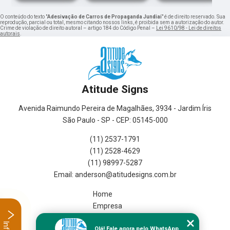
O conteúdo do texto "
Adesivação de Carros de Propaganda Jundiaí
" é de direito reservado. Sua
reprodução, parcial ou total, mesmo citando nossos links, é proibida sem a autorização do autor.
Crime de violação de direito autoral – artigo 184 do Código Penal –
Lei 9610/98 - Lei de direitos
autorais
.
Atitude Signs
Avenida Raimundo Pereira de Magalhães, 3934 - Jardim Íris
São Paulo - SP - CEP: 05145-000
(11) 2537-1791
(11) 2528-4629
(11) 98997-5287
Home
Empresa
Missão
Olá! Fale agora pelo WhatsApp.
Serviços