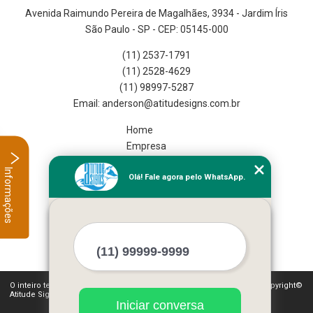
Avenida Raimundo Pereira de Magalhães, 3934 - Jardim Íris
São Paulo - SP - CEP: 05145-000
(11) 2537-1791
(11) 2528-4629
(11) 98997-5287
Home
Empresa
Missão
Informações
Olá! Fale agora pelo WhatsApp.
Serviços
Contato
Mapa do site
Mais Serviços
O inteiro teor deste site está sujeito à proteção de direitos autorais. Copyright©
Atitude Signs (Lei 9610 de 19/02/1998)
Iniciar conversa